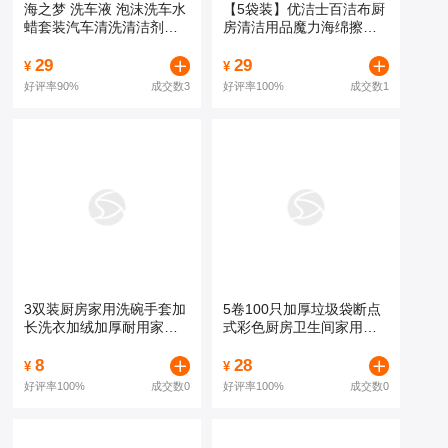
海之梦 洗车液 泡沫洗车水
【5袋装】优洁士百洁布厨
蜡套装汽车清洗清洁剂去
房清洁用品魔力海绵擦清
污浓缩大桶用品
洁布双面海绵刷
29
29
¥
¥
好评率
90%
成交数3
好评率
100%
成交数1
3双装厨房家用洗碗手套加
5卷100只加厚垃圾袋断点
长洗衣加绒加厚耐用家务
式彩色厨房卫生间家用塑
手套清洁加长
料袋中大号
8
28
¥
¥
好评率
100%
成交数0
好评率
100%
成交数0