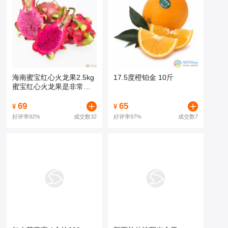
海南蜜宝红心火龙果2.5kg
17.5度橙铂金 10斤
蜜宝红心火龙果是非常受
欢迎的健康水果之一
69
65
¥
¥
好评率
92%
成交数32
好评率
97%
成交数7