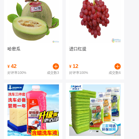
哈密瓜
进口红提
42
12
¥
¥
好评率
100%
成交数3
好评率
100%
成交数6