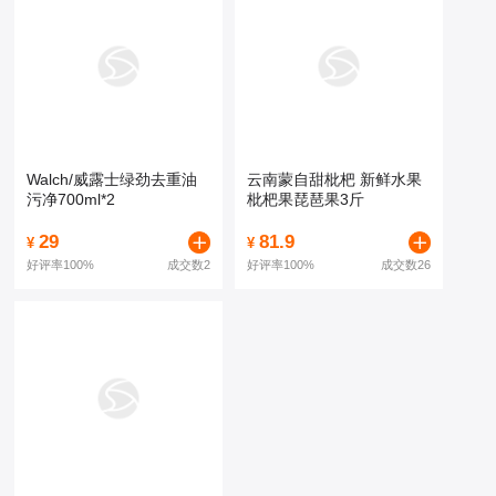
Walch/威露士绿劲去重油
云南蒙自甜枇杷 新鲜水果
污净700ml*2
枇杷果琵琶果3斤
29
81.9
¥
¥
好评率
100%
成交数2
好评率
100%
成交数26