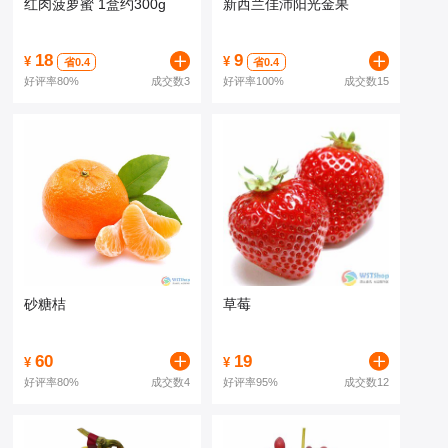
红肉菠萝蜜 1盒约300g
新西兰佳沛阳光金果
18
9
¥
¥
省0.4
省0.4
好评率
80%
成交数3
好评率
100%
成交数15
砂糖桔
草莓
60
19
¥
¥
好评率
80%
成交数4
好评率
95%
成交数12