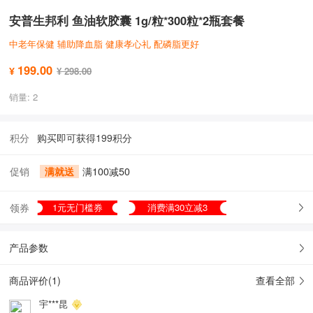
安普生邦利 鱼油软胶囊 1g/粒*300粒*2瓶套餐
中老年保健 辅助降血脂 健康孝心礼 配磷脂更好
199.00
¥
¥ 298.00
销量: 2
积分
购买即可获得199积分
促销
满就送
满100减50
领券
1元无门槛券
消费满30立减3
产品参数
商品评价(
1
)
查看全部
宇***昆