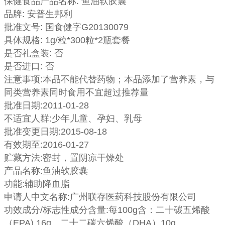
保健食品产品名称: 鱼油软胶囊
品牌: 安普生邦利
批准文号: 国食健字G20130079
具体规格: 1g/粒*300粒*2瓶套餐
是否礼盒装: 否
是否进口: 否
注意事项:本品不能代替药物；本品添加了营养素，与
同类营养素同时食用不宜超过推荐量
批准日期:2011-01-28
不适宜人群:少年儿童、孕妇、乳母
批准变更日期:2015-08-18
有效期至:2016-01-27
贮藏方法:密封，置阴凉干燥处
产品名称:鱼油软胶囊
功能:辅助降血脂
申请人中文名称:广州联存医药科技股份有限公司
功效成分/标志性成分含量:每100g含：二十碳五烯酸
（EPA) 16g、二十二碳六烯酸（DHA）10g