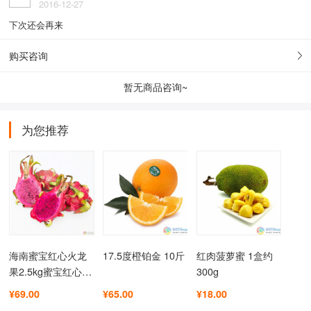
2016-12-27
下次还会再来
购买咨询
暂无商品咨询~
为您推荐
海南蜜宝红心火龙
17.5度橙铂金 10斤
红肉菠萝蜜 1盒约
果2.5kg蜜宝红心火
300g
龙果是非常受欢迎
¥69.00
¥65.00
¥18.00
的健康水果之一