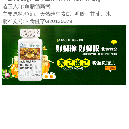
适宜人群:血脂偏高者
主要原料:鱼油、天然维生素E、明胶、甘油、水
批准文号:国食健字G20130079